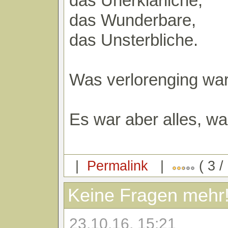
das Unerklärliche,
das Wunderbare,
das Unsterbliche.
Was verlorenging war
Es war aber alles, was
|
Permalink
|
( 3 /
Keine Fragen mehr
23.10.16, 15:21