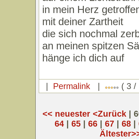
in mein Herz getroffe
mit deiner Zartheit
die sich nochmal zerb
an meinen spitzen S
hänge ich dich auf
|
Permalink
|
( 3 /
<< neuester
<Zurück
| 
64
|
65
|
66
|
67
|
68
|
Ältester>