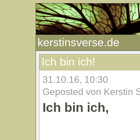
kerstinsverse.de
Ich bin ich!
31.10.16, 10:30
Geposted von Kerstin 
Ich bin ich,