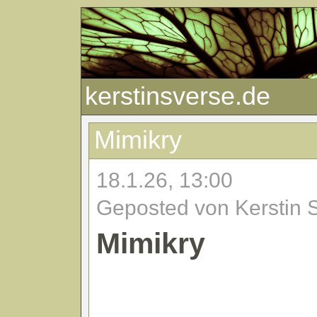
kerstinsverse.de
Mimikry
18.1.26, 13:00
Geposted von Kerstin 
Mimikry