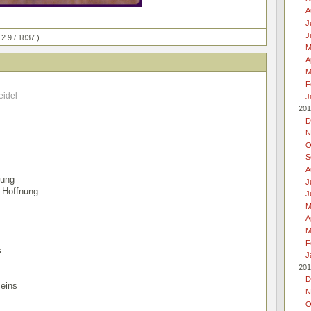
A
J
J
 2.9 / 1837 )
M
A
M
F
eidel
J
201
D
N
O
S
A
rung
J
r Hoffnung
J
M
A
M
F
s
J
201
D
seins
N
O