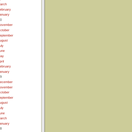
arch
ebruary
anuary
0
ovember
ctober
eptember
ugust
uly
une
ay
pril
ebruary
anuary
9
ecember
ovember
ctober
eptember
ugust
uly
une
arch
anuary
8