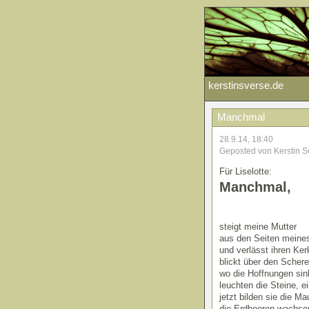
kerstinsverse.de
Manchmal
28.9.14, 18:40
Geposted von Kerstin S
Für Liselotte:
Manchmal,
steigt meine Mutter
aus den Seiten meine
und verlässt ihren Ker
blickt über den Scher
wo die Hoffnungen si
leuchten die Steine, e
jetzt bilden sie die M
die Erdbeeren wachse