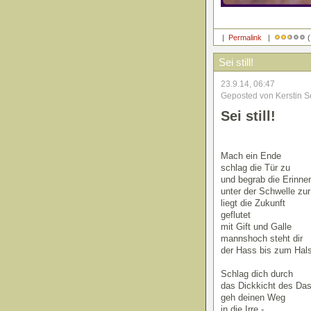
|
Permalink
|
(
Sei still!
23.9.14, 06:47
Geposted von Kerstin S
Sei still!
Mach ein Ende
schlag die Tür zu
und begrab die Erinne
unter der Schwelle zu
liegt die Zukunft
geflutet
mit Gift und Galle
mannshoch steht dir
der Hass bis zum Hal
Schlag dich durch
das Dickkicht des Da
geh deinen Weg
in die Irre -