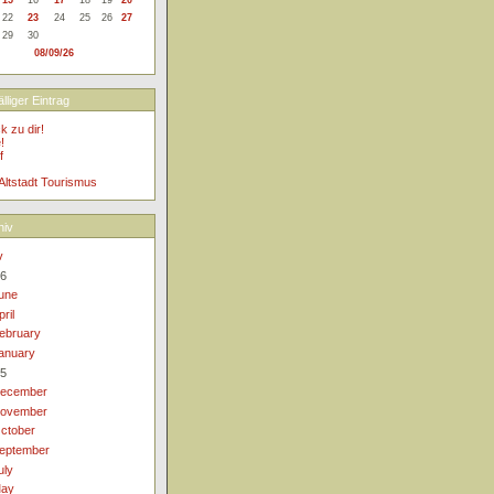
22
23
24
25
26
27
29
30
08/09/26
lliger Eintrag
k zu dir!
!
f
 Altstadt Tourismus
hiv
v
6
une
pril
ebruary
anuary
5
ecember
ovember
ctober
eptember
uly
ay