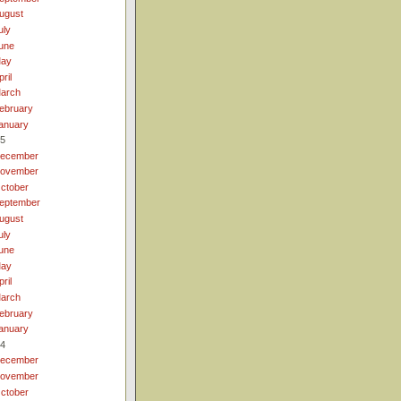
ugust
uly
une
ay
pril
arch
ebruary
anuary
5
ecember
ovember
ctober
eptember
ugust
uly
une
ay
pril
arch
ebruary
anuary
4
ecember
ovember
ctober