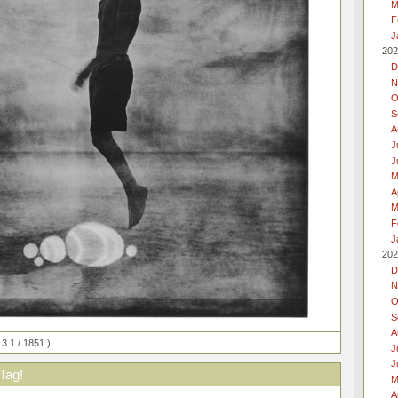
M
F
J
202
D
N
O
S
A
J
J
M
A
M
F
J
202
D
N
O
S
A
 3.1 / 1851 )
J
J
 Tag!
M
A