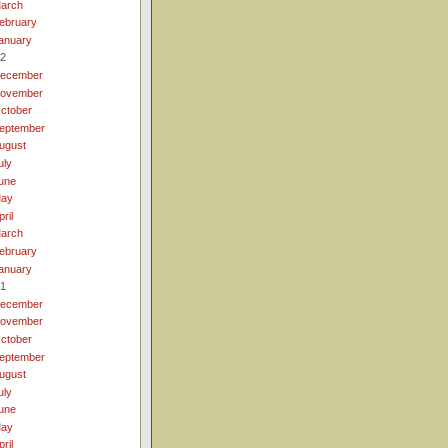
arch
ebruary
anuary
2
ecember
ovember
ctober
eptember
ugust
uly
une
ay
pril
arch
ebruary
anuary
1
ecember
ovember
ctober
eptember
ugust
uly
une
ay
pril