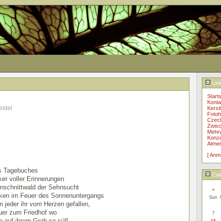
Lin
Starts
Konta
eidel
Kerst
Fotoh
Czec
Zwisc
Mehrw
Konzer
Atme
[ Anm
s Tagebuches
Cal
ker voller Erinnerungen
enschnittwald der Sehnsucht
«
nken im Feuer des Sonnenuntergangs
Sun
in jeder ihr vom Herzen gefallen,
auer zum Friedhof wo
7
n auf ihrem Grab so süß
14