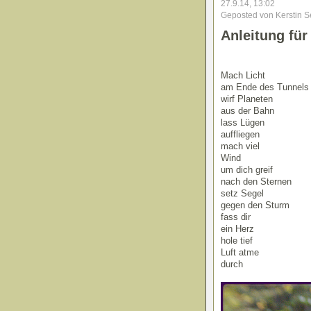
27.9.14, 13:02
Geposted von Kerstin S
Anleitung für
Mach Licht
am Ende des Tunnels
wirf Planeten
aus der Bahn
lass Lügen
auffliegen
mach viel
Wind
um dich greif
nach den Sternen
setz Segel
gegen den Sturm
fass dir
ein Herz
hole tief
Luft atme
durch