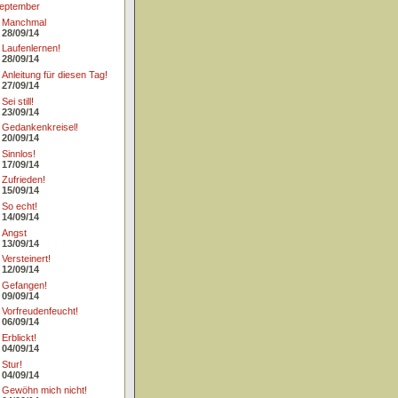
eptember
Manchmal
28/09/14
Laufenlernen!
28/09/14
Anleitung für diesen Tag!
27/09/14
Sei still!
23/09/14
Gedankenkreisel!
20/09/14
Sinnlos!
17/09/14
Zufrieden!
15/09/14
So echt!
14/09/14
Angst
13/09/14
Versteinert!
12/09/14
Gefangen!
09/09/14
Vorfreudenfeucht!
06/09/14
Erblickt!
04/09/14
Stur!
04/09/14
Gewöhn mich nicht!