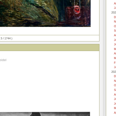
A
J
202
D
N
O
S
A
 3 / 1744 )
J
J
M
A
M
eidel
F
J
202
D
N
O
S
A
J
J
M
A