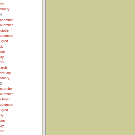
pril
anuary
4
ecember
ovember
ctober
eptember
ugust
uly
une
ay
pril
arch
ebruary
anuary
3
ecember
ovember
ctober
eptember
ugust
uly
une
ay
pril