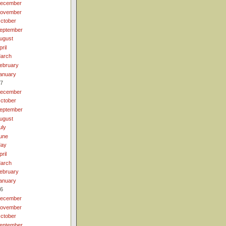
ecember
ovember
ctober
eptember
ugust
pril
arch
ebruary
anuary
7
ecember
ctober
eptember
ugust
uly
une
ay
pril
arch
ebruary
anuary
6
ecember
ovember
ctober
eptember