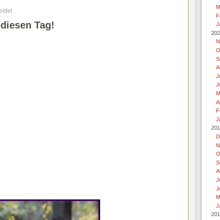
M
eidel
F
 diesen Tag!
J
202
N
O
S
A
J
J
M
A
F
J
201
D
N
O
S
A
J
J
M
J
201