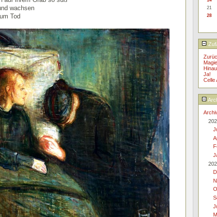
 und wachsen
21
zum Tod
28
Zufä
Zurüc
Magie
Hinau
Ja!
Celle
Arc
Archi
202
J
A
F
J
202
D
N
O
S
J
M