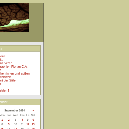
ks
eite
kt
ins Verse
raphien Florian C.A.
h
hen innen und außen
ortwert
t der Stille
n
elden ]
endar
September 2014
»
Mon
Tue
Wed
Thu
Fri
Sat
1
2
3
4
5
6
8
9
10
11
12
13
15
16
17
18
19
20