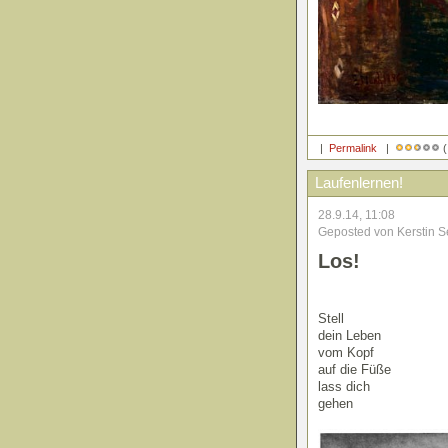
|
Permalink
|
(
Laufenlernen!
28.9.14, 11:08
Geposted von Kerstin S
Los!
Stell
dein Leben
vom Kopf
auf die Füße
lass dich
gehen