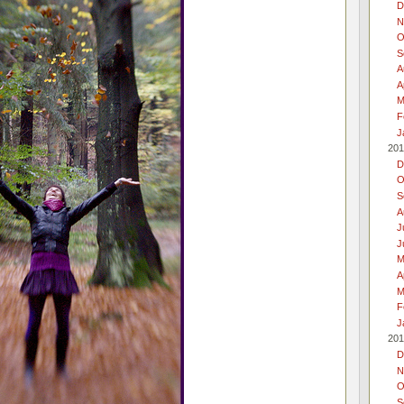
D
N
O
S
A
A
M
F
J
201
D
O
S
A
J
J
M
A
M
F
J
201
D
N
O
S