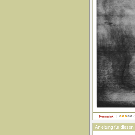
|
Permalink
|
(
Anleitung für diesen