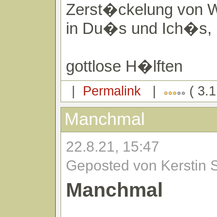
Zerst�ckelung von W
in Du�s und Ich�s,
gottlose H�lften
|
Permalink
|
( 3.1
Manchmal
22.8.21, 15:47
Geposted von Kerstin 
Manchmal