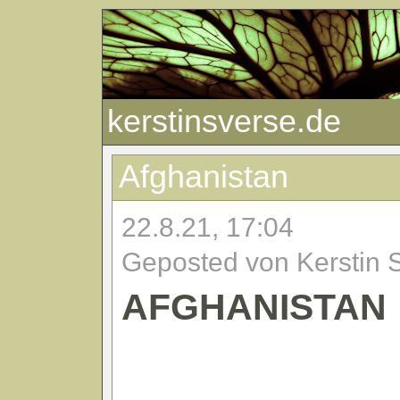
kerstinsverse.de
Afghanistan
22.8.21, 17:04
Geposted von Kerstin 
AFGHANISTAN