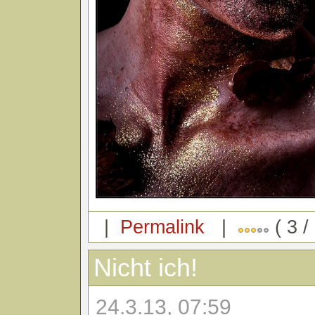
|
Permalink
|
( 3 /
Nicht ich!
24.3.13, 07:59