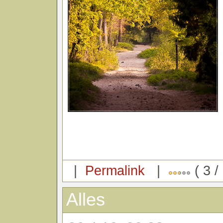
|
Permalink
|
( 3 /
Alles