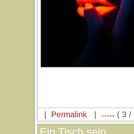
|
Permalink
|
( 3 /
Ein Tisch sein