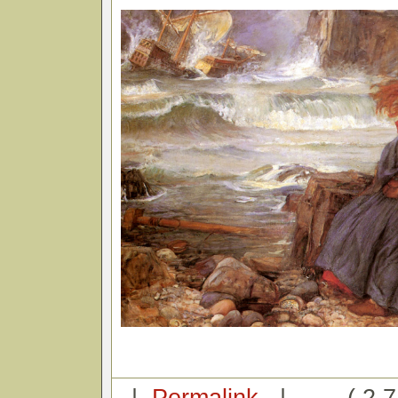
|
Permalink
|
( 2.7