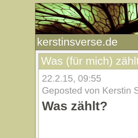
kerstinsverse.de
Was (für mich) zähl
22.2.15, 09:55
Geposted von Kerstin 
Was zählt?