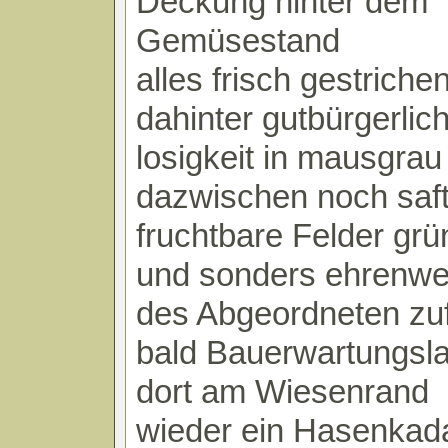
Deckung hinter dem
Gemüsestand
alles frisch gestrich
dahinter gutbürgerlic
losigkeit in mausgrau
dazwischen noch saft
fruchtbare Felder gr
und sonders ehrenwe
des Abgeordneten zuf
bald Bauerwartungsl
dort am Wiesenrand
wieder ein Hasenkad