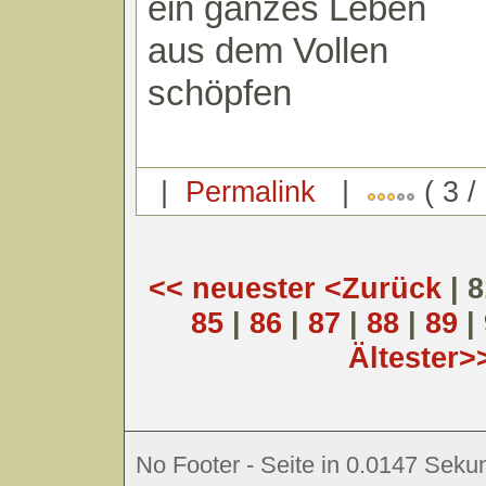
ein ganzes Leben
aus dem Vollen
schöpfen
|
Permalink
|
( 3 /
<< neuester
<Zurück
| 
85
|
86
|
87
|
88
|
89
|
Ältester>
No Footer - Seite in 0.0147 Sekun