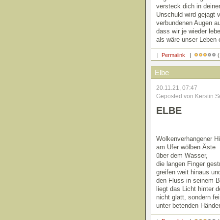
versteck dich in deine
Unschuld wird gejagt 
verbundenen Augen a
dass wir je wieder le
als wäre unser Leben e
|
Permalink
|
(
Elbe
20.11.21, 07:47
Geposted von Kerstin S
ELBE
Wolkenverhangener H
am Ufer wölben Äste
über dem Wasser,
die langen Finger gest
greifen weit hinaus un
den Fluss in seinem B
liegt das Licht hinter
nicht glatt, sondern fei
unter betenden Hände