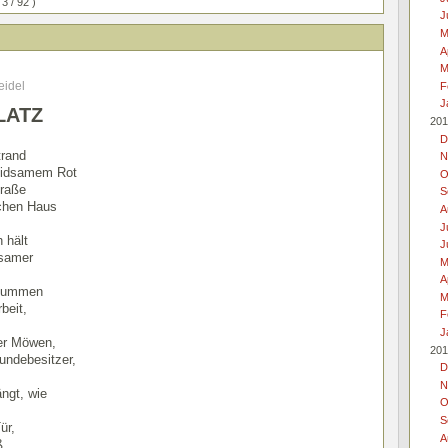
 3 / 92 )
J
M
A
M
eidel
F
J
LATZ
201
D
rand
N
leidsamem Rot
O
traße
S
schen Haus
A
J
 hält
J
gsamer
M
A
 Summen
M
beit,
F
J
der Möwen,
201
undebesitzer,
D
N
ngt, wie
O
S
ür,
A
ß