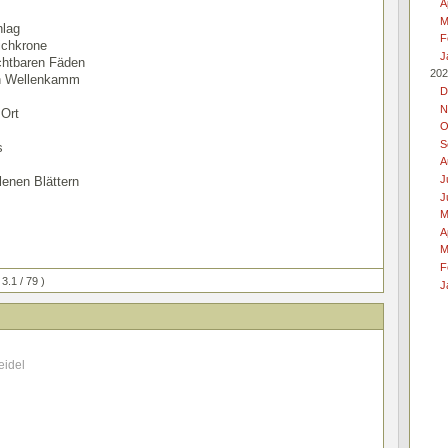
A
M
hlag
F
ichkrone
J
chtbaren Fäden
202
en Wellenkamm
D
N
 Ort
O
S
s
A
J
enen Blättern
J
M
A
M
F
 3.1 / 79 )
J
eidel