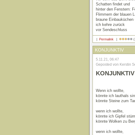
Schatten findet und
hinter den Fenstern: F
Flimmern der blauen Le
braune Einbauküchen
ich kehre zurück
vor Sendeschluss
|
Permalink
|
(
KONJUNKTIV
5.11.21, 06:47
Geposted von Kerstin S
KONJUNKTIV
Wenn ich wollte,
könnte ich lauthals si
könnte Steine zum Ta
wenn ich wollte,
könnte ich Gipfel stü
könnte Wolken zu Ber
wenn ich wollte,