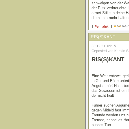
schweigen von der Wa
der Putz verbrauchte L
atmet Stille in deine 
die nichts mehr halte
|
Permalink
|
(
RIS(S)KANT
30.12.21, 09:15
Geposted von Kerstin S
RIS(S)KANT
Eine Welt entzwei ger
in Gut und Böse unterte
Angst schürt Hass bei
das Gewissen ist ein I
der nicht heilt
Führer suchen Argume
gegen Mitleid fast im
Freunde werden uns n
Fremde, schnelles Ha
blindes Tun