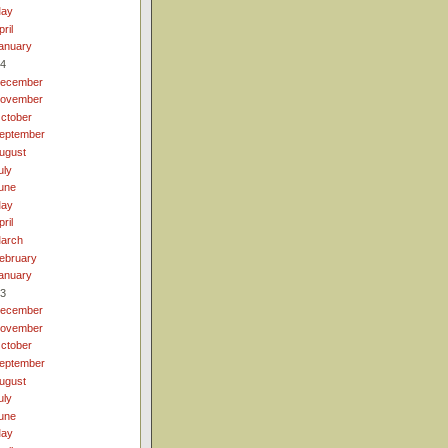
ay
pril
anuary
4
ecember
ovember
ctober
eptember
ugust
uly
une
ay
pril
arch
ebruary
anuary
3
ecember
ovember
ctober
eptember
ugust
uly
une
ay