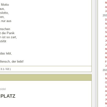
M
s Motto
A
aus,
J
slotto,
202
zen,
D
 nur aus
N
O
enschen
S
 die Panik
A
 ist so zart,
J
tirbt
J
M
 das lebt,
A
M
Mensch, der liebt!
F
J
 3.1 / 63 )
202
D
N
O
S
eidel
A
PLATZ
J
J
M