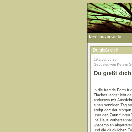
kerstinsverse.de
Du gießt dich
19.1.22, 06:36
Geposted von Kerstin S
Du gießt dich
in die fremde Form füg
Flaches längst lebt da
anderswo mit Aussicht
einen sonnigen Tag so
steigt dort der Morgen 
über den Zaun führen 
ins Haus vorhersehba
wiederholen abgetrete
und die glücklichen F