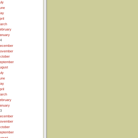
uly
une
ay
pril
arch
ebruary
anuary
4
ecember
ovember
ctober
eptember
ugust
uly
une
ay
pril
arch
ebruary
anuary
3
ecember
ovember
ctober
eptember
ugust