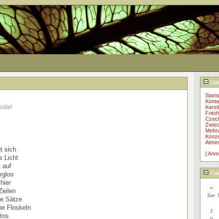
Lin
Starts
Konta
eidel
Kerst
Fotoh
Czec
Zwisc
Mehrw
Konzer
Atme
t sich
[ Anm
s Licht
 auf
Cal
rglos
hier
«
Zeilen
Sun
re Sätze
ne Floskeln
2
otos
9