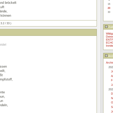
nd bröckelt
16
uft
23
Hände,
30
n können
 3.2 / 33 )
Zufä
Wildg
Deine
ENT
ECH
eidel
Inmit
Arc
Archi
issen
202
ilt,
J
ßt
A
mpfstoff,
F
J
202
nte
D
mun,
N
un
O
ndeln,
S
J