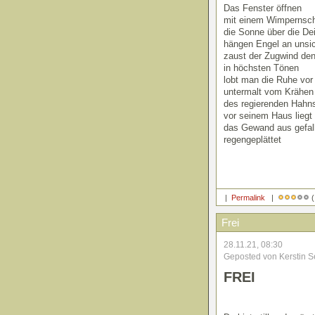
Das Fenster öffnen
mit einem Wimpernsc
die Sonne über die De
hängen Engel an unsi
zaust der Zugwind d
in höchsten Tönen
lobt man die Ruhe vor
untermalt vom Krähen
des regierenden Hahn
vor seinem Haus liegt
das Gewand aus gefall
regengeplättet
|
Permalink
|
(
Frei
28.11.21, 08:30
Geposted von Kerstin S
FREI