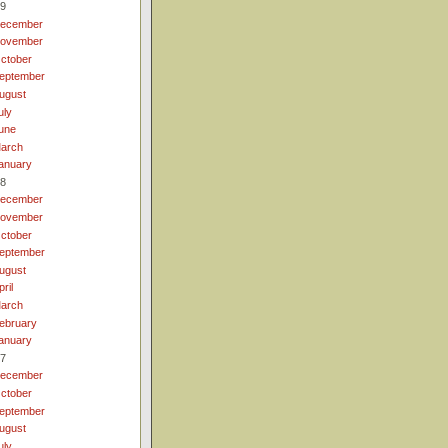
9
ecember
ovember
ctober
eptember
ugust
uly
une
arch
anuary
8
ecember
ovember
ctober
eptember
ugust
pril
arch
ebruary
anuary
7
ecember
ctober
eptember
ugust
uly