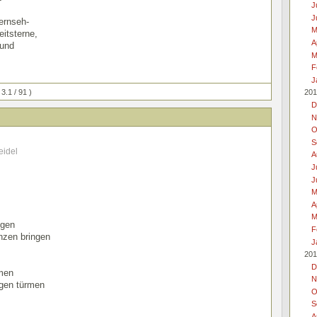
J
J
ernseh-
M
itsterne,
A
 und
M
F
J
 3.1 / 91 )
201
D
N
O
S
eidel
A
J
J
M
A
M
ngen
F
nzen bringen
J
201
D
rmen
N
gen türmen
O
S
A