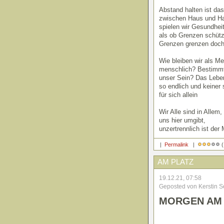
Abstand halten ist da
zwischen Haus und H
spielen wir Gesundheit
als ob Grenzen schüt
Grenzen grenzen doch
Wie bleiben wir als M
menschlich? Bestimmt
unser Sein? Das Leben
so endlich und keiner s
für sich allein
Wir Alle sind in Allem,
uns hier umgibt,
unzertrennlich ist der 
|
Permalink
|
(
AM PLATZ
19.12.21, 07:58
Geposted von Kerstin S
MORGEN AM 