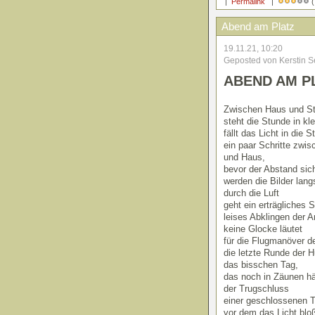
|
Permalink
|
(
Abend am Platz
19.11.21, 10:20
Geposted von Kerstin S
ABEND AM P
Zwischen Haus und St
steht die Stunde in k
fällt das Licht in die S
ein paar Schritte zwi
und Haus,
bevor der Abstand sich
werden die Bilder lan
durch die Luft
geht ein erträgliches
leises Abklingen der Ar
keine Glocke läutet
für die Flugmanöver 
die letzte Runde der H
das bisschen Tag,
das noch in Zäunen hä
der Trugschluss
einer geschlossenen T
vor dem das Licht blo