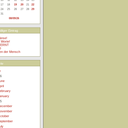
17
18
19
20
21
22
24
25
26
27
28
29
31
08/09/26
lliger Eintrag
änse!
 Worte!
FERNT
O
ten der Mensch
hiv
v
6
une
pril
ebruary
anuary
5
ecember
ovember
ctober
eptember
uly