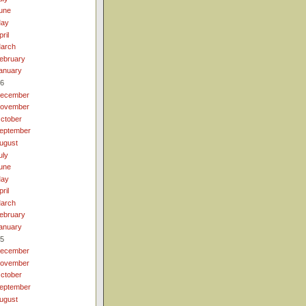
une
ay
pril
arch
ebruary
anuary
6
ecember
ovember
ctober
eptember
ugust
uly
une
ay
pril
arch
ebruary
anuary
5
ecember
ovember
ctober
eptember
ugust