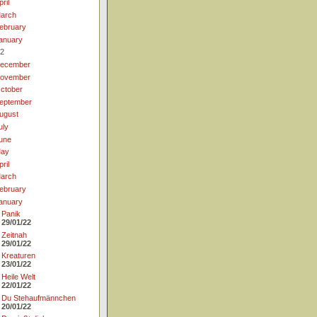
pril
arch
ebruary
anuary
2
ecember
ovember
ctober
eptember
ugust
uly
une
ay
pril
arch
ebruary
anuary
Panik
29/01/22
Zeitnah
29/01/22
Kreaturen
23/01/22
Heile Welt
22/01/22
Du Stehaufmännchen
20/01/22