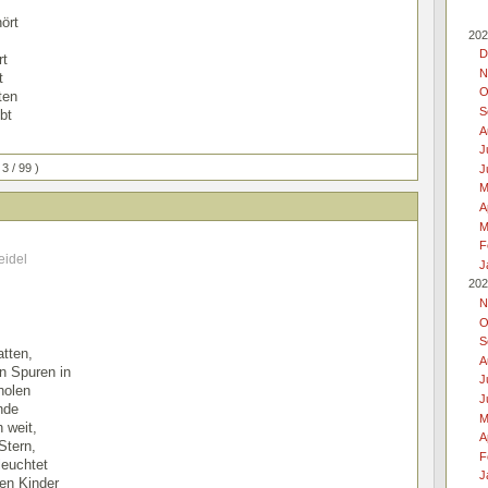
ört
202
D
rt
N
t
O
ten
S
ibt
A
J
 3 / 99 )
J
M
A
M
F
eidel
J
202
N
O
S
tten,
A
n Spuren in
J
holen
J
nde
M
 weit,
A
Stern,
F
leuchtet
J
ten Kinder