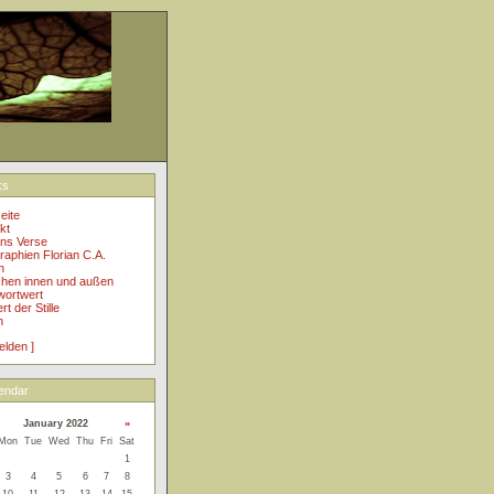
ks
eite
kt
ins Verse
raphien Florian C.A.
h
hen innen und außen
ortwert
t der Stille
n
elden ]
endar
January 2022
»
Mon
Tue
Wed
Thu
Fri
Sat
1
3
4
5
6
7
8
10
11
12
13
14
15