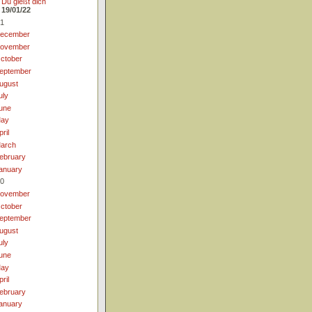
Du gießt dich
19/01/22
1
ecember
ovember
ctober
eptember
ugust
uly
une
ay
pril
arch
ebruary
anuary
0
ovember
ctober
eptember
ugust
uly
une
ay
pril
ebruary
anuary