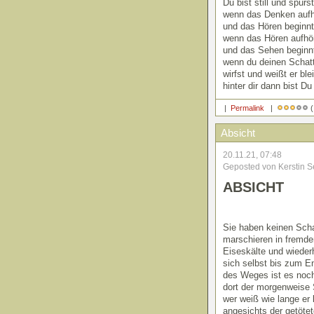
Du bist still und spürst
wenn das Denken aufh
und das Hören beginnt
wenn das Hören aufhö
und das Sehen beginn
wenn du deinen Schat
wirfst und weißt er ble
hinter dir dann bist Du
|
Permalink
|
(
Absicht
20.11.21, 07:48
Geposted von Kerstin S
ABSICHT
Sie haben keinen Scha
marschieren in fremde
Eiseskälte und wieder
sich selbst bis zum E
des Weges ist es noch
dort der morgenweise 
wer weiß wie lange er 
angesichts der getöte