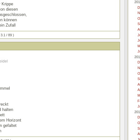
201
r Krippe
D
von diesen
N
usgeschlossen,
O
ben können
S
in Zufall
A
J
 3.1 / 89 )
J
M
J
201
eidel
D
N
O
S
A
immel
A
M
F
reckt
J
d halten
201
ett
D
 dem Horizont
O
n gefaltet
S
n
A
J